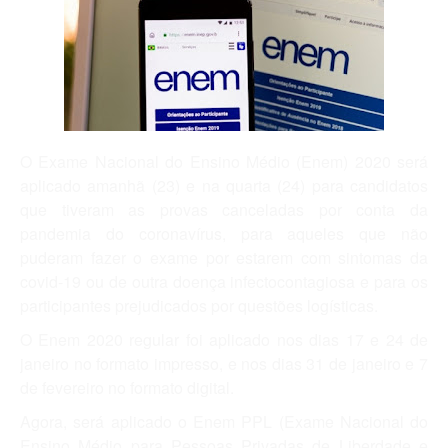
O Exame Nacional do Ensino Médio (Enem) 2020 será
aplicado amanhã (23) e na quarta (24) para candidatos
que tiveram as provas canceladas por conta da
pandemia do coronavírus, para aqueles que não
puderam fazer o exame por estarem com sintomas da
covid-19 ou de outra doença infectocontagiosa e para os
participantes prejudicados por questões logísticas.
O Enem 2020 regular foi aplicado nos dias 17 e 24 de
janeiro no formato impresso, e nos dias 31 de janeiro e 7
de fevereiro no formato digital.
Agora, será aplicado o Enem PPL (Exame Nacional do
Ensino Médio para Pessoas Privadas de Liberdade e