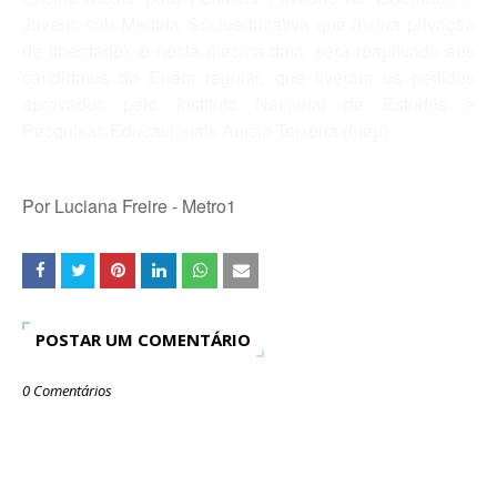
Jovens sob Medida Socioeducativa que inclua privação
de liberdade), e nesta mesma data, será reaplicado aos
candidatos do Enem regular, que tiveram os pedidos
aprovados pelo Instituto Nacional de Estudos e
Pesquisas Educacionais Anísio Teixeira (Inep).
Por Luciana Freire - Metro1
POSTAR UM COMENTÁRIO
0 Comentários