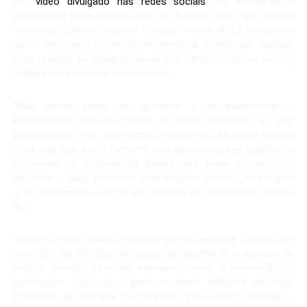
Em
vídeo divulgado nas redes sociais
, ele enalteceu a
atuação da Procuradoria Geral do Estado (PGE), que entrou
com uma ação no Superior Tribunal Federal (STF), em janeiro
deste ano, para o país poder importar e distribuir vacinas
sem registro na agência, desde que certificadas por outros
órgãos de referência internacional.
“Não posso deixar de agradecer e de parabenizar a
Procuradoria Geral do Estado da Bahia, agradecer ao STF
pela postura firme, determinante na defesa da saúde pública
e da vida humana e também comemorar porque significa a
retomada da imagem da Anvisa que tinha prestígio no
passado e vinha perdendo essa imagem positiva no exterior
e se arriscando a entrar no caminho da anticiência”, afirma
Rui.
Ainda no vídeo, sobre a decisão que vai viabilizar a aquisição
mais ágil de milhões de doses da Sputnik V e vacinas de
outros países, trazendo esperança para a população, o
governador falou que, “além de salvar milhares de vidas
humanas, de esvaziar os hospitais, nós vamos retomar a