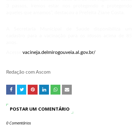
3 passos, iremos estar nos protegendo e protegendo
aqueles que amamos”, destacou a Prefeita Ziane Costa.
A Secretaria Municipal de Saúde disponibiliza um
cadastro para a vacinação para os idosos acima de 85
anos.
Acesse
vacineja.delmirogouveia.al.gov.br/
Redação com Ascom
POSTAR UM COMENTÁRIO
0 Comentários