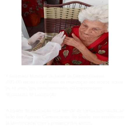
A Secretaria Municipal de Saúde de Delmiro Gouveia –
SMS/DG iniciou a campanha de imunização dos idosos, acima
de 85 anos, que estão acamados ou que possuem
dificuldades de locomoção.
A equipe de vacinação está agindo de forma setorizada, ao
lado dos Agentes Comunitários de Saúde, nas residências
já identificadas com a presença dos idosos.