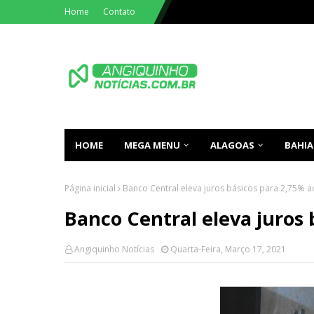
Home
Contato
HOME
MEGA MENU
ALAGOAS
BAHIA
Página inicial
Banco Central eleva juros básicos para 2,75% 
Banco Central eleva juros 
Angiquinho Notícias
Quarta-Feira, Março 17, 2021