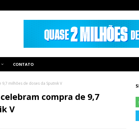
CONTATO
9,7 milhões de doses da Sputnik V
S
 celebram compra de 9,7
ik V