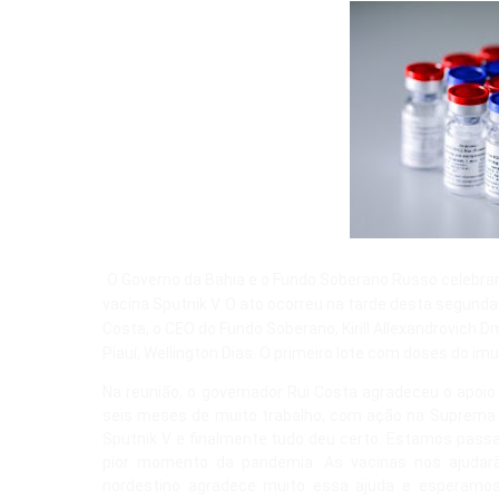
O Governo da Bahia e o Fundo Soberano Russo celebrar
vacina Sputnik V. O ato ocorreu na tarde desta segunda-f
Costa, o CEO do Fundo Soberano, Kirill Allexandrovich D
Piauí, Wellington Dias. O primeiro lote com doses do im
Na reunião, o governador Rui Costa agradeceu o apoio 
seis meses de muito trabalho, com ação na Suprema Co
Sputnik V e finalmente tudo deu certo. Estamos pass
pior momento da pandemia. As vacinas nos ajudarã
nordestino agradece muito essa ajuda e esperamos 