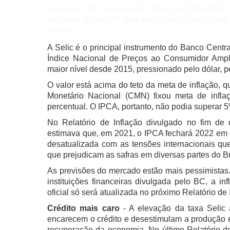
agosto de 2019 até alcançar 2% ao ano em agosto d
pandemia de covid-19. Esse era o menor nível da série 
Inflação
A Selic é o principal instrumento do Banco Centra
Índice Nacional de Preços ao Consumidor Ampl
maior nível desde 2015, pressionado pelo dólar, pe
O valor está acima do teto da meta de inflação,
Monetário Nacional (CMN) fixou meta de infl
percentual. O IPCA, portanto, não podia superar 
No Relatório de Inflação divulgado no fim de
estimava que, em 2021, o IPCA fechará 2022 em 4
desatualizada com as tensões internacionais que
que prejudicam as safras em diversas partes do Br
As previsões do mercado estão mais pessimistas
instituições financeiras divulgada pelo BC, a in
oficial só será atualizada no próximo Relatório de
Crédito mais caro
- A elevação da taxa Selic a
encarecem o crédito e desestimulam a produção e 
recuperação da economia. No último Relatório de