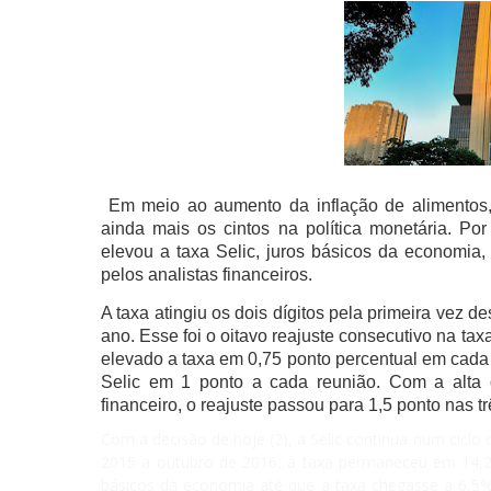
Em meio ao aumento da inflação de alimentos,
ainda mais os cintos na política monetária. Po
elevou a taxa Selic, juros básicos da economia
pelos analistas financeiros.
A taxa atingiu os dois dígitos pela primeira vez
ano. Esse foi o oitavo reajuste consecutivo na t
elevado a taxa em 0,75 ponto percentual em cada 
Selic em 1 ponto a cada reunião. Com a alta
financeiro, o reajuste passou para 1,5 ponto nas tr
Com a decisão de hoje (2), a Selic continua num ciclo 
2015 a outubro de 2016, a taxa permaneceu em 14,2
básicos da economia até que a taxa chegasse a 6,5%