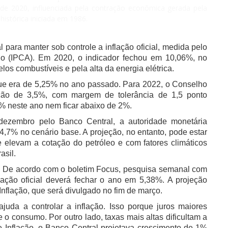
e 2020, influenciada pela contração econômica gerada pela
histórica iniciada em 1986.
l para manter sob controle a inflação oficial, medida pelo
o (IPCA). Em 2020, o indicador fechou em 10,06%, no
los combustíveis e pela alta da energia elétrica.
 que era de 5,25% no ano passado. Para 2022, o Conselho
ação de 3,5%, com margem de tolerância de 1,5 ponto
5% neste ano nem ficar abaixo de 2%.
 dezembro pelo Banco Central, a autoridade monetária
,7% no cenário base. A projeção, no entanto, pode estar
 elevam a cotação do petróleo e com fatores climáticos
asil.
. De acordo com o boletim Focus, pesquisa semanal com
flação oficial deverá fechar o ano em 5,38%. A projeção
 Inflação, que será divulgado no fim de março.
juda a controlar a inflação. Isso porque juros maiores
o consumo. Por outro lado, taxas mais altas dificultam a
 Inflação, o Banco Central projetava crescimento de 1%