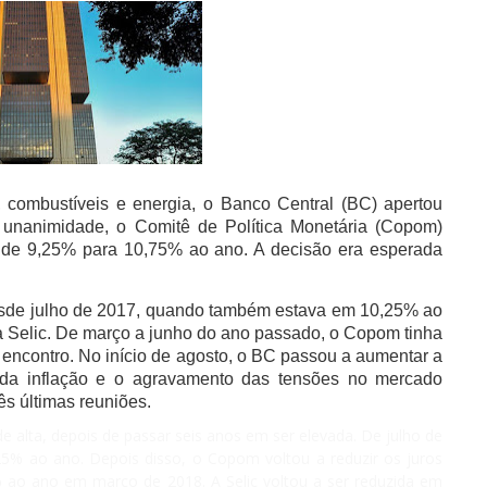
 combustíveis e energia, o Banco Central (BC) apertou
r unanimidade, o Comitê de Política Monetária (Copom)
, de 9,25% para 10,75% ao ano. A decisão era esperada
 desde julho de 2017, quando também estava em 10,25% ao
axa Selic. De março a junho do ano passado, o Copom tinha
encontro. No início de agosto, o BC passou a aumentar a
 da inflação e o agravamento das tensões no mercado
ês últimas reuniões.
de alta, depois de passar seis anos em ser elevada. De julho de
5% ao ano. Depois disso, o Copom voltou a reduzir os juros
 ao ano em março de 2018. A Selic voltou a ser reduzida em