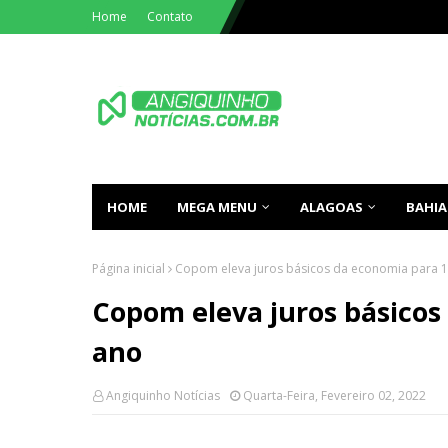
Home
Contato
HOME
MEGA MENU
ALAGOAS
BAHIA
Página inicial
Copom eleva juros básicos da economia para 
Copom eleva juros básicos
ano
Angiquinho Notícias
Quarta-Feira, Fevereiro 02, 2022