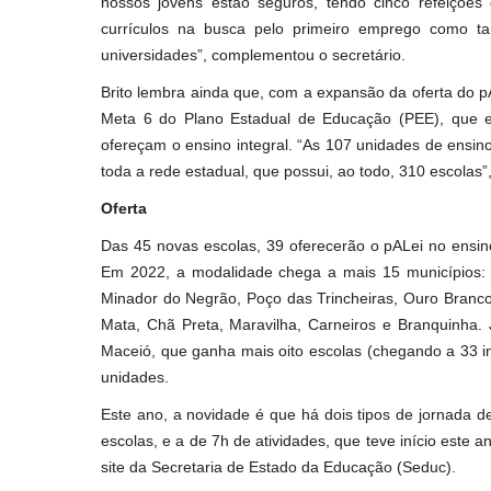
nossos jovens estão seguros, tendo cinco refeiçõe
currículos na busca pelo primeiro emprego como 
universidades”, complementou o secretário.
Brito lembra ainda que, com a expansão da oferta do 
Meta 6 do Plano Estadual de Educação (PEE), que e
ofereçam o ensino integral. “As 107 unidades de ens
toda a rede estadual, que possui, ao todo, 310 escolas”
Oferta
Das 45 novas escolas, 39 oferecerão o pALei no ensino
Em 2022, a modalidade chega a mais 15 municípios: 
Minador do Negrão, Poço das Trincheiras, Ouro Branco
Mata, Chã Preta, Maravilha, Carneiros e Branquinha.
Maceió, que ganha mais oito escolas (chegando a 33 in
unidades.
Este ano, a novidade é que há dois tipos de jornada 
escolas, e a de 7h de atividades, que teve início este 
site da Secretaria de Estado da Educação (Seduc).