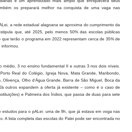
s diárias e um aprendizado mais amplo que enriquecerá seus
também os preparará melhor na conquista de uma vaga nas
pALei, a rede estadual alagoana se aproxima do cumprimento da
stipula que, até 2025, pelo menos 50% das escolas públicas
ino que terão o programa em 2022 representam cerca de 35% de
, informou.
 médio, 3 no ensino fundamental II e outras 3 nos dois níveis.
Porto Real do Colégio, Igreja Nova, Mata Grande, Maribondo,
, Olivença, Olho d’Água Grande, Barra de São Miguel, Boca da
 Já outros expandem a oferta já existente – como é o caso de
stituições) e Palmeira dos Índios, que passa de duas para sete
de estudos para o pALei: uma de 9h, que já estava em voga nas
ano. A lista completa das escolas do Palei pode ser encontrada no