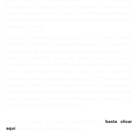
Emergência do Agreste (HEA), em Arapiraca. A mulher de 42
anos, morava em Delmiro Gouveia, não tinha comorbidades e
morreu na Santa Casa, em MaceióCom isso, Alagoas tem 6.770
óbitos por Covid-19.
Os casos confirmados de pessoas com a Covid-19 estão
distribuídos nos 102 municípios alagoanos. Em relação ao
quadro total de óbitos em Alagoas, estão confirmados 6.770
óbitos por Covid-19, mas, oito deles, eram de pessoas
residentes em Pernambuco, São Paulo, Santa Catarina e Bahia,
tendo como vítimas seis homens e duas mulheres. Dos 6.762
óbitos de pessoas residentes em Alagoas, 3.720 eram do sexo
masculino e 3.042 do sexo feminino. Eram 3.010 pessoas que
residiam em Maceió e as outras 3.752 moravam no interior do
Estado, segundo o Centro de Informações Estratégicas de
Vigilância em Saúde (Cievs), da Sesau.
Para ter acesso ao boletim epidemiológico,
basta clicar
aqui
para baixar os dados da Covid-19.