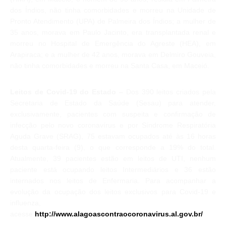
dos Índios, não tinha comorbidades e morreu na Unidade de
Pronto Atendimento (UPA) de Palmeira dos Índios; a mulher de
35 anos, morava em Paulo Jacinto, era transplantada renal e
morreu no Hospital de Emergência do Agreste (HEA), em
Arapiraca; e a mulher de 42 anos, morava em Delmiro Gouveia,
não tinha comorbidades e morreu na Santa Casa, em Maceió.
Leitos de Covid-19 do Estado –
Dos 390 leitos criados pela
Secretaria de Estado da Saúde (Sesau) para atender,
exclusivamente, pacientes com suspeita e confirmação de
infecção pelo novo coronavírus e por Síndrome Respiratória
Aguda Grave (SRAG), 75 estavam ocupados até às 16 horas
desta quarta-feira (9), o que corresponde a 19% do total.
Atualmente, 39 pacientes estão em leitos de UTI, nenhum
paciente está ocupando leitos Intermediários e 36 estão
internados nos leitos de Enfermaria. Para acompanhar a
evolução da ocupação dos leitos exclusivos para Covid-19 e
influenza,
acesse
http://www.alagoascontraocoronavirus.al.gov.br/