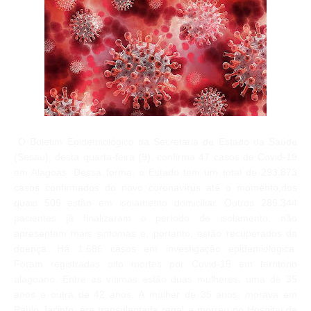
O Boletim Epidemiológico da Secretaria de Estado da Saúde
(Sesau), desta quarta-feira (9), confirma 47 casos de Covid-19
em Alagoas. Dessa forma, o Estado tem um total de 293.873
casos confirmados do novo coronavírus até o momento,dos
quais 506 estão em isolamento domiciliar. Outros 286.344
pacientes já finalizaram o período de isolamento, não
apresentam mais sintomas e, portanto, estão recuperados da
doença. Há 1.686 casos em investigação epidemiológica.
Foram registradas oito mortes por Covid-19 em território
alagoano. Entre as vítimas estão duas mulheres, uma de 35
anos e outra de 42 anos. A mulher de 35 anos, morava em
Paulo Jacinto, era transplantada renal e morreu no Hospital de