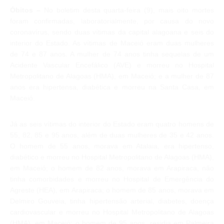
Óbitos –
No boletim desta quarta-feira (9), mais oito mortes
foram confirmadas, laboratorialmente, por causa do novo
coronavírus, sendo duas vítimas da capital alagoana e seis do
interior do Estado. As vítimas de Maceió eram duas mulheres
de 74 e 87 anos. A mulher de 74 anos tinha sequelas de um
Acidente Vascular Encefálico (AVE) e morreu no Hospital
Metropolitano de Alagoas (HMA), em Maceió; e a mulher de 87
anos era hipertensa, diabética e morreu na Santa Casa, em
Maceió.
Já as seis vítimas do interior do Estado eram quatro homens de
55, 82, 85 e 95 anos, além de duas mulheres de 35 e 42 anos.
O homem de 55 anos, morava em Atalaia, era hipertenso,
diabético e morreu no Hospital Metropolitano de Alagoas (HMA),
em Maceió; o homem de 82 anos, morava em Arapiraca, não
tinha comorbidades e morreu no Hospital de Emergência do
Agreste (HEA), em Arapiraca; o homem de 85 anos, morava em
Delmiro Gouveia, tinha hipertensão arterial, diabetes, doença
cardiovascular e morreu no Hospital Metropolitano de Alagoas
(HMA), em Maceió; o homem de 95 anos, residia em Palmeira