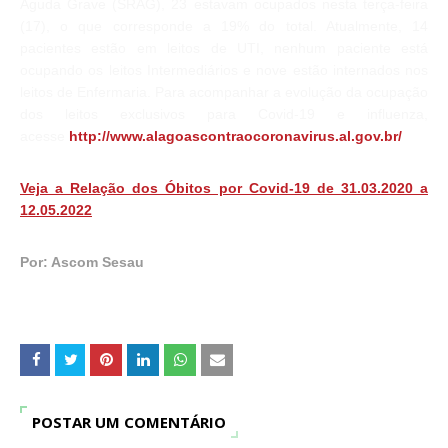
Aguda Grave (SRAG), 23 estavam ocupados nesta terça-feira
(17), o que corresponde a 19% do total. Atualmente, 14
pacientes estão em leitos de UTI, nenhum paciente está
ocupando os leitos Intermediários e nove estão internados nos
leitos de Enfermaria. Para acompanhar a evolução da ocupação
dos leitos exclusivos para Covid-19 e influenza,
acesse
http://www.alagoascontraocoronavirus.al.gov.br/
Veja a Relação dos Óbitos por Covid-19 de 31.03.2020 a
12.05.2022
Por: Ascom Sesau
POSTAR UM COMENTÁRIO