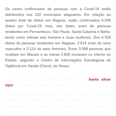
Os casos confirmados de pessoas com a Covid-19 estão
distribuídos nos 102 municípios alagoanos. Em relação ao
quadro total de óbitos em Alagoas, estão confirmados 6.936
óbitos por Covid-19, mas, oito deles, eram de pessoas
residentes em Pernambuco, São Paulo, Santa Catarina e Bahia,
tendo como vítimas seis homens e duas mulheres. Dos 6.928
óbitos de pessoas residentes em Alagoas, 3.814 eram do sexo
masculino e 3.114 do sexo feminino. Eram 3.088 pessoas que
residiam em Maceió e as outras 3.840 moravam no interior do
Estado, segundo o Centro de Informações Estratégicas de
Vigilância em Saúde (Cievs), da Sesau.
Para ter acesso ao boletim epidemiológico,
basta clicar
aqui
para baixar os dados da Covid-19.
Leitos de Covid-19 do Estado –
Dos 118 leitos criados pela
Secretaria de Estado da Saúde (Sesau) para atender,
exclusivamente, pacientes com suspeita e confirmação de
infecção pelo novo coronavírus e por Síndrome Respiratória