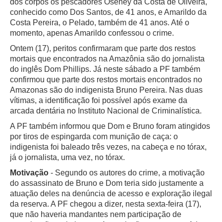
dos corpos os pescadores Oseney da Costa de Oliveira,
conhecido como Dos Santos, de 41 anos, e Amarildo da
Costa Pereira, o Pelado, também de 41 anos. Até o
momento, apenas Amarildo confessou o crime.
Ontem (17), peritos confirmaram que parte dos restos
mortais que encontrados na Amazônia são do jornalista
do inglês Dom Phillips. Já neste sábado a PF também
confirmou que parte dos restos mortais encontrados no
Amazonas são do indigenista Bruno Pereira. Nas duas
vítimas, a identificação foi possível após exame da
arcada dentária no Instituto Nacional de Criminalística.
A PF também informou que Dom e Bruno foram atingidos
por tiros de espingarda com munição de caça: o
indigenista foi baleado três vezes, na cabeça e no tórax,
já o jornalista, uma vez, no tórax.
Motivação
- Segundo os autores do crime, a motivação
do assassinato de Bruno e Dom teria sido justamente a
atuação deles na denúncia de acesso e exploração ilegal
da reserva. A PF chegou a dizer, nesta sexta-feira (17),
que não haveria mandantes nem participação de