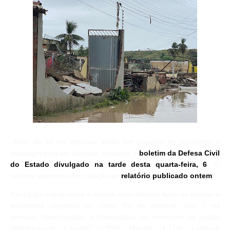
Mais de 67 mil pessoas estão em situação de desabrigo e
desalojamento em Alagoas, segundo o
boletim da Defesa Civil
do Estado divulgado na tarde desta quarta-feira, 6
. O
número aumentou em relação ao
relatório publicado ontem
.
Rio Largo segue como a cidade mais afetada após as chuvas e
enchentes ocorridas no último fim de semana. São 7 mil
pessoas desabrigadas e desalojadas no município da região
Metropolitana. Cajueiro (5.098), Maceió (4.719), Coruripe