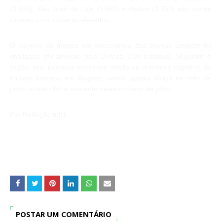
(3.935), São José da Laje (3.883) e Atalaia (3.350) são outras
cidades com números elevados.
O número de mortos em decorrência das chuvas também foi
divulgado oficialmente pela Defesa Civil estadual. Segundo o
órgão, seis pessoas morreram desde os primeiros registros de
chuvas intensas em Alagoas, sendo quatro óbitos no mês de
junho e dois óbitos somente neste começo de julho.
Por Redação tnh1
POSTAR UM COMENTÁRIO