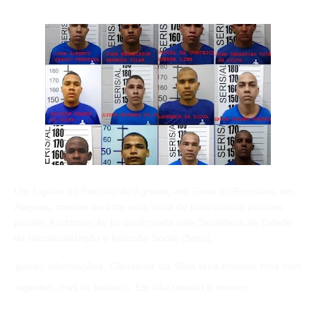
Um fugitivo do Presídio do Agreste, em Girau do Ponciano, em
Alagoas, morreu durante uma troca de tiros com os policiais
penais. A informação foi confirmada pela Secretaria de Estado
da Ressocialização e Inclusão Social (Seris).
Segundo informações, Claudemir da Silva teria trocado tiros com
os agentes, mas foi baleado. Ele não resistiu e morreu.