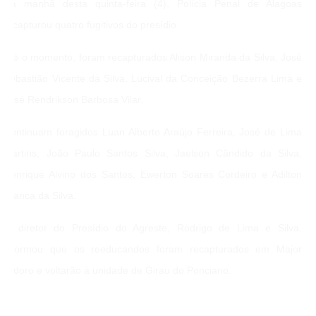
Na manhã desta quinta-feira (4), Polícia Penal de Alagoas
recapturou quatro fugitivos do presídio.
Até o momento, foram recapturados Alison Miranda da Silva, José
Sebastião Vicente da Silva, Lucival da Conceição Bezerra Lima e
José Rendrikson Barbosa Vilar.
Continuam foragidos Luan Alberto Araújo Ferreira, José de Lima
Martins, João Paulo Santos Silva, Jaelson Cândido da Silva,
Henrique Alvino dos Santos, Ewerton Soares Cordeiro e Adilton
Franca da Silva.
O diretor do Presídio do Agreste, Rodrigo de Lima e Silva,
informou que os reeducandos foram recapturados em Major
Isidoro e voltarão à unidade de Girau do Ponciano.