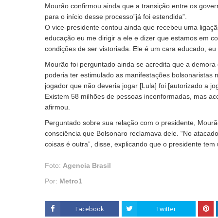
Mourão confirmou ainda que a transição entre os govern
para o início desse processo”já foi estendida”.
O vice-presidente contou ainda que recebeu uma ligação
educação eu me dirigir a ele e dizer que estamos em c
condições de ser vistoriada. Ele é um cara educado, eu
Mourão foi perguntado ainda se acredita que a demora 
poderia ter estimulado as manifestações bolsonaristas n
jogador que não deveria jogar [Lula] foi [autorizado a jo
Existem 58 milhões de pessoas inconformadas, mas aceit
afirmou.
Perguntado sobre sua relação com o presidente, Mourã
consciência que Bolsonaro reclamava dele. “No ataca
coisas é outra”, disse, explicando que o presidente tem 
Foto:
Agencia Brasil
Por:
Metro1
Facebook
Twitter