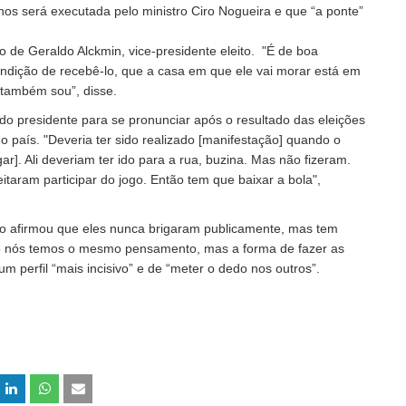
os será executada pelo ministro Ciro Nogueira e que “a ponte”
 de Geraldo Alckmin, vice-presidente eleito. "É de boa
ondição de recebê-lo, que a casa em que ele vai morar está em
 também sou”, disse.
do presidente para se pronunciar após o resultado das eleições
o país. "Deveria ter sido realizado [manifestação] quando o
gar]. Ali deveriam ter ido para a rua, buzina. Mas não fizeram.
aram participar do jogo. Então tem que baixar a bola",
o afirmou que eles nunca brigaram publicamente, mas tem
do nós temos o mesmo pensamento, mas a forma de fazer as
um perfil “mais incisivo” e de “meter o dedo nos outros”.