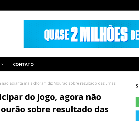
CONTATO
 não adianta mais chorar’, diz Mourão sobre resultado das urnas
S
cipar do jogo, agora não
Mourão sobre resultado das