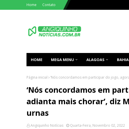
Home
Contato
HOME
MEGA MENU
ALAGOAS
BAHIA
Página inicial
‘Nós concordamos em participar do jogo, agora
‘Nós concordamos em parti
adianta mais chorar’, diz 
urnas
Angiquinho Notícias
Quarta-Feira, Novembro 02, 2022