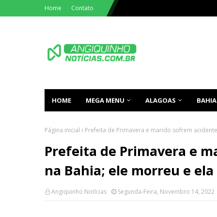
Home
Contato
HOME
MEGA MENU
ALAGOAS
BAHIA
Página inicial
Prefeita de Primavera e marido sofrem acidente 
Prefeita de Primavera e m
na Bahia; ele morreu e ela 
Angiquinho Notícias
Segunda-Feira, Novembro 14, 2022