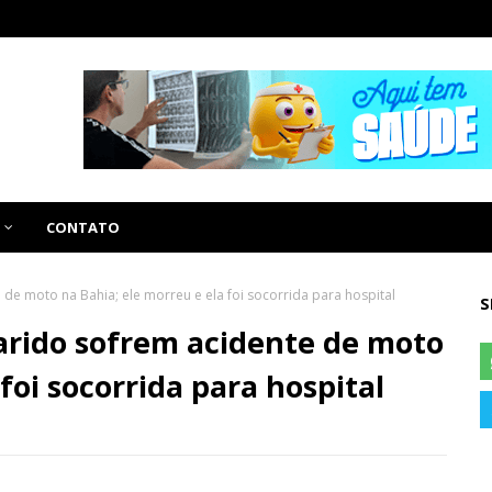
CONTATO
de moto na Bahia; ele morreu e ela foi socorrida para hospital
S
arido sofrem acidente de moto
foi socorrida para hospital