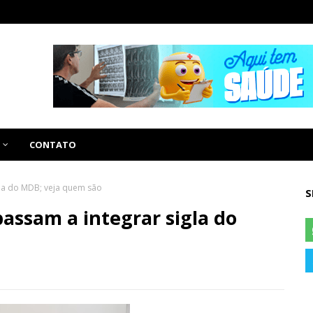
CONTATO
gla do MDB; veja quem são
S
passam a integrar sigla do