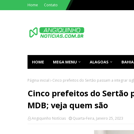
Home
Contato
HOME
MEGA MENU
ALAGOAS
BAHIA
Página inicial
Cinco prefeitos do Sertão passam a integrar si
Cinco prefeitos do Sertão 
MDB; veja quem são
Angiquinho Notícias
Quarta-Feira, Janeiro 25, 2023