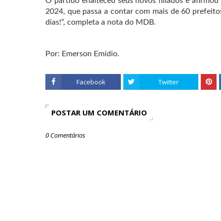
O partido enalteceu seus novos filiados e afirmou 
2024, que passa a contar com mais de 60 prefeitos
dias!”, completa a nota do MDB.
Por: Emerson Emídio.
Facebook
Twitter
POSTAR UM COMENTÁRIO
0 Comentários