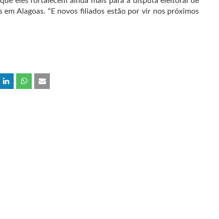
que eles fortalecem ainda mais para a disputa eleitoral de
 em Alagoas. “E novos filiados estão por vir nos próximos