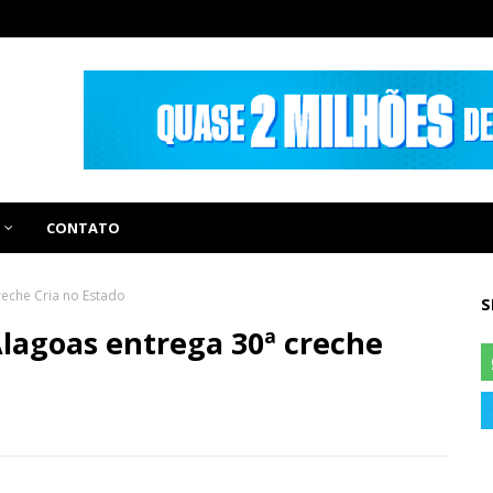
CONTATO
reche Cria no Estado
S
lagoas entrega 30ª creche