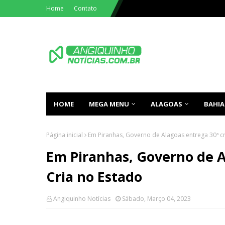
Home
Contato
HOME
MEGA MENU
ALAGOAS
BAHIA
Página inicial
Em Piranhas, Governo de Alagoas entrega 30ª c
Em Piranhas, Governo de A
Cria no Estado
Angiquinho Notícias
Sábado, Março 04, 2023