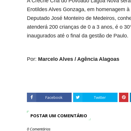
A Creche Cria do Povoado Lagoa Nova será 
Erotildes Alves Gonzaga, em homenagem à p
Deputado José Monteiro de Medeiros, conh
atenderá 200 crianças de 0 a 3 anos, é o 30
inaugurados até o final da gestão de Paulo.
Por:
Marcelo Alves / Agência Alagoas
Facebook
Twitter
POSTAR UM COMENTÁRIO
0 Comentários