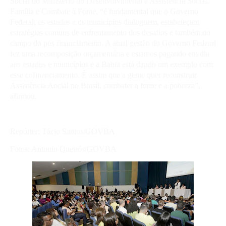
Social do Ministério do Desenvolvimento e Assistência Social,
Família e Combate à Fome, “é fundamental que o Governo
Federal, os estados e os municípios dialoguem, estabeleçam
estratégias comuns de enfrentamento dos desafios e também no
campo do pós financiamento. A atual gestão do Governo Federal
fez uma recomposição orçamentária e estamos pagando em dia
aos estados e municípios e a Bahia está dando um exemplo com
esse cofinanciamento. É assim que a gente quer reconstruir
Assistência Aocial no Brasil, combater a fome e a pobreza”,
afirmou.
Repórter: Tácio Santos/GOVBA
Fotos: Antonio Queirós/GOVBA