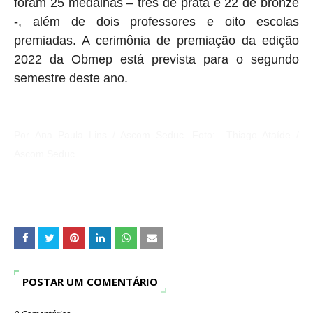
foram 25 medalhas – três de prata e 22 de bronze
-, além de dois professores e oito escolas
premiadas. A cerimônia de premiação da edição
2022 da Obmep está prevista para o segundo
semestre deste ano.
Por
Ana Paula Lins / Ascom Seduc. Foto:
Thiago Ataíde /
Ascom Seduc
POSTAR UM COMENTÁRIO