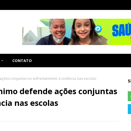
CONTATO
ações conjuntas no enfrentamento à violência nas escolas
S
ônimo defende ações conjuntas
cia nas escolas