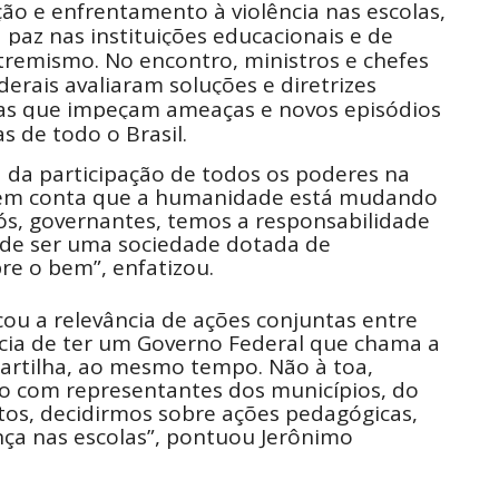
ção e enfrentamento à violência nas escolas,
 paz nas instituições educacionais e de
tremismo. No encontro, ministros e chefes
derais avaliaram soluções e diretrizes
das que impeçam ameaças e novos episódios
s de todo o Brasil.
a da participação de todos os poderes na
r em conta que a humanidade está mudando
s, governantes, temos a responsabilidade
 de ser uma sociedade dotada de
e o bem”, enfatizou.
u a relevância de ações conjuntas entre
ncia de ter um Governo Federal que chama a
artilha, ao mesmo tempo. Não à toa,
to com representantes dos municípios, do
ntos, decidirmos sobre ações pedagógicas,
nça nas escolas”, pontuou Jerônimo