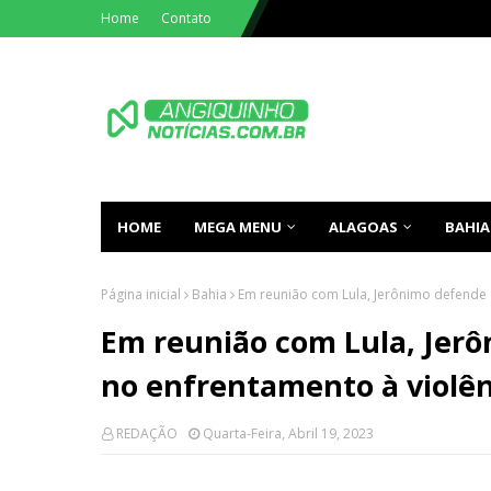
Home
Contato
HOME
MEGA MENU
ALAGOAS
BAHIA
Página inicial
Bahia
Em reunião com Lula, Jerônimo defende 
Em reunião com Lula, Jer
no enfrentamento à violên
REDAÇÃO
Quarta-Feira, Abril 19, 2023