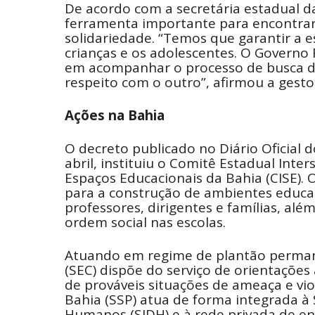
De acordo com a secretária estadual d
ferramenta importante para encontrar 
solidariedade. “Temos que garantir a 
crianças e os adolescentes. O Governo
em acompanhar o processo de busca da
respeito com o outro”, afirmou a gestor
Ações na Bahia
O decreto publicado no Diário Oficial 
abril, instituiu o Comitê Estadual Inte
Espaços Educacionais da Bahia (CISE). 
para a construção de ambientes educac
professores, dirigentes e famílias, a
ordem social nas escolas.
Atuando em regime de plantão permane
(SEC) dispõe do serviço de orientações
de prováveis situações de ameaça e vio
Bahia (SSP) atua de forma integrada à S
Humanos (SJDH) e à rede privada de en