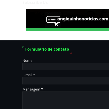
Subscribe Us
Formulário de contato
Nome
E-mail
*
Mensagem
*