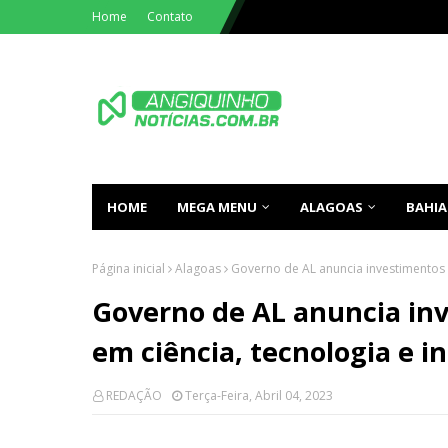
Home
Contato
HOME
MEGA MENU
ALAGOAS
BAHIA
Página inicial
Alagoas
Governo de AL anuncia investimentos 
Governo de AL anuncia inv
em ciência, tecnologia e i
REDAÇÃO
Terça-Feira, Abril 04, 2023