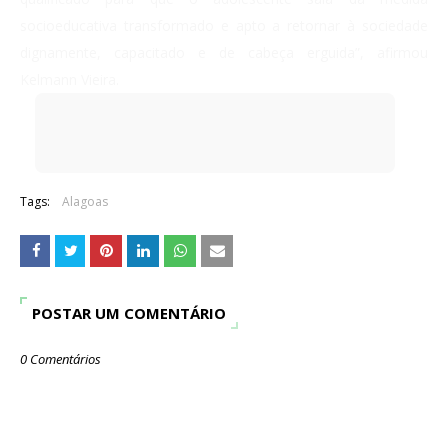
socioeducativa transformado e apto a retornar à sociedade
dignamente, capacitado e de cabeça erguida”, afirmou
Kelmann Vieira.
Tags:
Alagoas
POSTAR UM COMENTÁRIO
0 Comentários