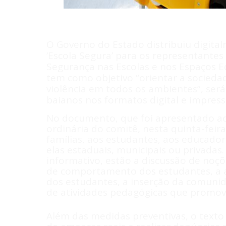
O Governo do Estado distribuiu digital
‘Escola Segura’ para os representantes
Segurança nas Escolas e nos Espaços E
tem como objetivo “orientar a socieda
violência em todos os ambientes”, ser
baianos nos formatos digital e impress
No documento, que foi apresentado ao
ordinária do comitê, nesta quinta-feira
famílias, aos estudantes, aos educador
elas estaduais, municipais ou privadas.
informativo, estão a discussão de noç
de comportamento dos estudantes, a a
dos estudantes, a inserção da comunid
de atividades pedagógicas que promov
Além das medidas preventivas, o text