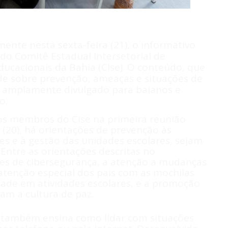
mente nesta sexta-feira (21), o informativo
 do Comitê Estadual Intersetorial de
ducacionais da Bahia (Cise). O conteúdo, que
de sobre prevenção, ameaças e situações de
á amplamente divulgado para baianos e
o.
s membros do Cise na primeira reunião
 (20), há orientações de prevenção às
es e à gestão das unidades escolares, sejam
 Entre as orientações descritas no
ões de cibersegurança, a atenção a mudanças
tenção especial dos pais com as mochilas
ade em atividades escolares, e a promoção
am a cultura de paz.
o também ensina como lidar com situações