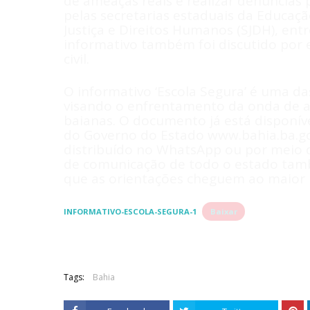
de ameaças reais e realizar denúncias 
pelas secretarias estaduais da Educaçã
Justiça e Direitos Humanos (SJDH), entr
informativo também foi discutido por 
civil.
O informativo ‘Escola Segura’ é uma d
visando o enfrentamento da onda de a
baianas. O documento já está disponíve
do Governo do Estado www.bahia.ba.gov
distribuído no WhatsApp ou por meio d
de comunicação de todo o estado tamb
que as orientações cheguem ao maior 
INFORMATIVO-ESCOLA-SEGURA-1
Baixar
Tags:
Bahia