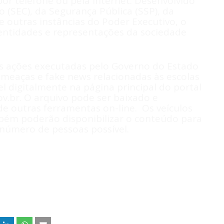
por telefone ou pela internet. Desenvolvido
o (SEC), da Segurança Pública (SSP), da
e outras instâncias do Poder Executivo, o
entidades e representações da sociedade
as ações executadas pelo Governo do Estado
meaças e fake news relacionadas às escolas
l digitalmente na página principal do portal
.br. O arquivo pode ser baixado e
e outras ferramentas on-line. Os veículos
ém poderão disponibilizar o conteúdo para
número de pessoas possível.