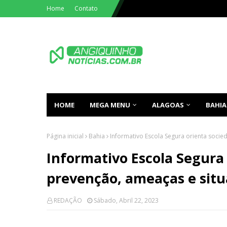
Home
Contato
HOME
MEGA MENU
ALAGOAS
BAHIA
Página inicial
Bahia
Informativo Escola Segura orienta socie
Informativo Escola Segura
prevenção, ameaças e situ
REDAÇÃO
Sábado, Abril 22, 2023