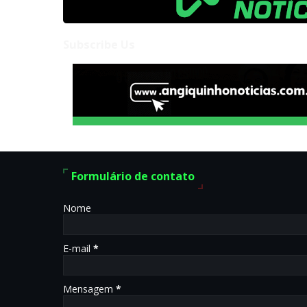
Subscribe Us
Formulário de contato
Nome
E-mail
*
Mensagem
*