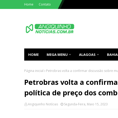
Home
Contato
HOME
MEGA MENU
ALAGOAS
BAHIA
Página inicial
Petrobras volta a confirmar discussão sobre m
Petrobras volta a confirm
política de preço dos comb
Angiquinho Notícias
Segunda-Feira, Maio 15, 2023