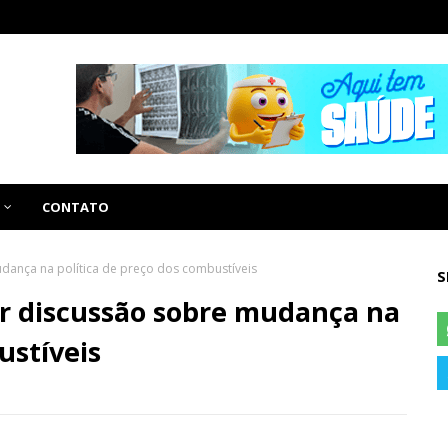
CONTATO
udança na política de preço dos combustíveis
S
ar discussão sobre mudança na
ustíveis