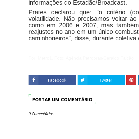
informações do Estadão/Broadcast.
Prates declarou que: "o critério (d
volatilidade. Não precisamos voltar 
como em 2006 e 2007, mas também n
reajustes no ano em um único combust
caminhoneiros", disse, durante coletiva
Por: Metro1.
Foto:
Agência Petrobras/Geraldo Falcão
Facebook
Twitter
POSTAR UM COMENTÁRIO
0 Comentários