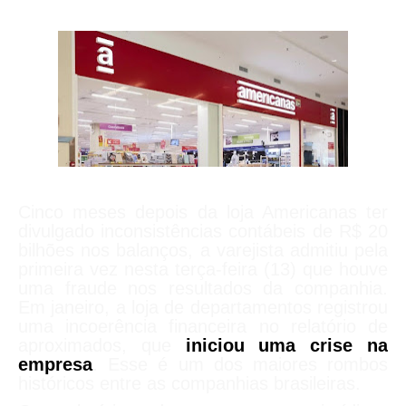
Cinco meses depois da loja Americanas ter
divulgado inconsistências contábeis de R$ 20
bilhões nos balanços, a varejista admitiu pela
primeira vez nesta terça-feira (13) que houve
uma fraude nos resultados da companhia.
Em janeiro, a loja de departamentos registrou
uma incoerência financeira no relatório de
aproximados, que
iniciou uma crise na
empresa
. Esse é um dos maiores rombos
históricos entre as companhias brasileiras.