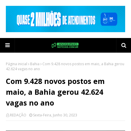
Página inicial
Bahia
Com 9.428 novos postos em maio, a Bahia gerou
42.624 vagas no ano
Com 9.428 novos postos em
maio, a Bahia gerou 42.624
vagas no ano
REDAÇÃO
Sexta-Feira, Junho 30, 2023