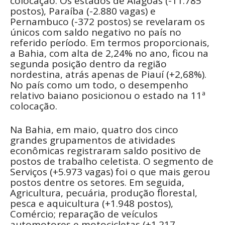
colocação. Os estados de Alagoas (-11.785
postos), Paraíba (-2.880 vagas) e
Pernambuco (-372 postos) se revelaram os
únicos com saldo negativo no país no
referido período. Em termos proporcionais,
a Bahia, com alta de 2,24% no ano, ficou na
segunda posição dentro da região
nordestina, atrás apenas de Piauí (+2,68%).
No país como um todo, o desempenho
relativo baiano posicionou o estado na 11ª
colocação.
Na Bahia, em maio, quatro dos cinco
grandes grupamentos de atividades
econômicas registraram saldo positivo de
postos de trabalho celetista. O segmento de
Serviços (+5.973 vagas) foi o que mais gerou
postos dentre os setores. Em seguida,
Agricultura, pecuária, produção florestal,
pesca e aquicultura (+1.948 postos),
Comércio; reparação de veículos
automotores e motocicletas (+1.217