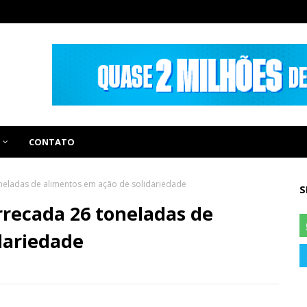
CONTATO
neladas de alimentos em ação de solidariedade
S
recada 26 toneladas de
dariedade