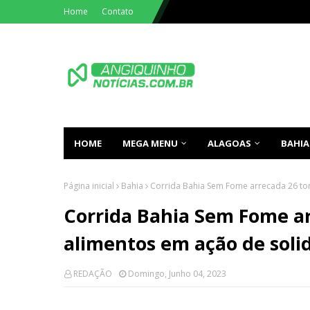
Home
Contato
HOME
MEGA MENU
ALAGOAS
BAHIA
Página inicial
Bahia
Corrida Bahia Sem Fome arrecada 26 to
Corrida Bahia Sem Fome ar
alimentos em ação de soli
REDAÇÃO
Domingo, Junho 04, 2023