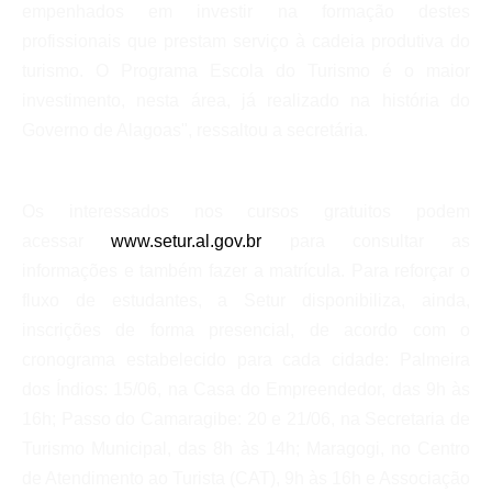
empenhados em investir na formação destes
profissionais que prestam serviço à cadeia produtiva do
turismo. O Programa Escola do Turismo é o maior
investimento, nesta área, já realizado na história do
Governo de Alagoas", ressaltou a secretária.
Os interessados nos cursos gratuitos podem
acessar
www.setur.al.gov.br
para consultar as
informações e também fazer a matrícula. Para reforçar o
fluxo de estudantes, a Setur disponibiliza, ainda,
inscrições de forma presencial, de acordo com o
cronograma estabelecido para cada cidade: Palmeira
dos Índios: 15/06, na Casa do Empreendedor, das 9h às
16h; Passo do Camaragibe: 20 e 21/06, na Secretaria de
Turismo Municipal, das 8h às 14h; Maragogi, no Centro
de Atendimento ao Turista (CAT), 9h às 16h e Associação