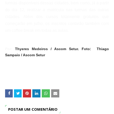
turmas disponíveis dessas cidades, bem como, já a partir
do dia 12, realizar a matrícula nas turmas das outras
cidades. Além dos cursos totalmente gratuitos que
começarão em julho, os inscritos contarão também com
um coffee break em todas as aulas.
Por:
Thyeres Medeiros / Ascom Setur. Foto:
Thiago
Sampaio / Ascom Setur
POSTAR UM COMENTÁRIO