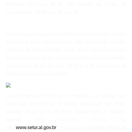
Mulheres de Fibra, 9h às 16h; Maceió, no Centro de
Convenções: 19/06, das 8h às 17h.
Para a capital alagoana, também serão ofertados cursos
exclusivos para comunidades nos bairros de Fernão
Velho e Benedito Bentes, com aulas em escolas nos
próprios bairros. As pré-matrículas destas turmas também
acontecerão no dia 19, das 13h30 às 17h, nas Grotas da
Alegria, do Ari e da Goiabeira.
Nas cidades de Piranhas e Arapiraca, as etapas das
matrículas presenciais já foram realizadas em maio,
durante as ações do Governo Trabalhando, e seguem
abertas para inscrições on-line. No
site
www.setur.al.gov.br
, é possível consultar todas as