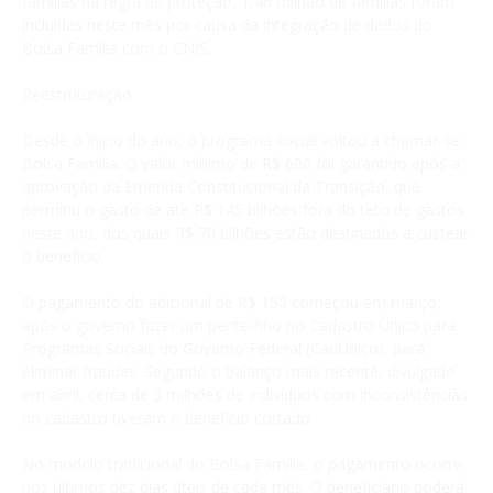
famílias na regra de proteção, 1,46 milhão de famílias foram
incluídas neste mês por causa da integração de dados do
Bolsa Família com o CNIS.
Reestruturação
Desde o início do ano, o programa social voltou a chamar-se
Bolsa Família. O valor mínimo de R$ 600 foi garantido após a
aprovação da Emenda Constitucional da Transição, que
permitiu o gasto de até R$ 145 bilhões fora do teto de gastos
neste ano, dos quais R$ 70 bilhões estão destinados a custear
o benefício.
O pagamento do adicional de R$ 150 começou em março,
após o governo fazer um pente-fino no Cadastro Único para
Programas Sociais do Governo Federal (CadÚnico), para
eliminar fraudes. Segundo o balanço mais recente, divulgado
em abril, cerca de 3 milhões de indivíduos com inconsistências
no cadastro tiveram o benefício cortado.
No modelo tradicional do Bolsa Família, o pagamento ocorre
nos últimos dez dias úteis de cada mês. O beneficiário poderá