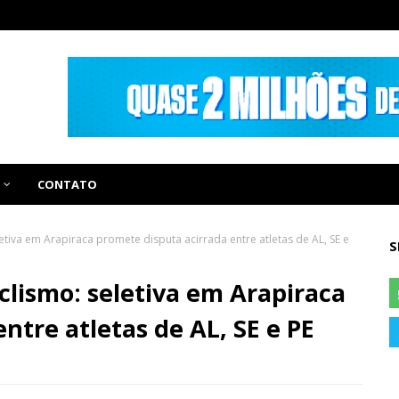
CONTATO
tiva em Arapiraca promete disputa acirrada entre atletas de AL, SE e
S
clismo: seletiva em Arapiraca
ntre atletas de AL, SE e PE