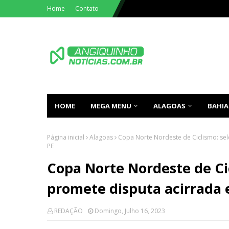
Home
Contato
HOME
MEGA MENU
ALAGOAS
BAHIA
Página inicial
Alagoas
Copa Norte Nordeste de Ciclismo: sele
PE
Copa Norte Nordeste de Ci
promete disputa acirrada e
REDAÇÃO
Domingo, Julho 16, 2023