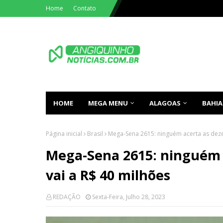
Home
Contato
HOME
MEGA MENU
ALAGOAS
BAHIA
Página inicial
Brasil
Mega-Sena 2615: ninguém acerta as deze
Mega-Sena 2615: ninguém 
vai a R$ 40 milhões
REDAÇÃO
Sexta-Feira, Julho 28, 2023