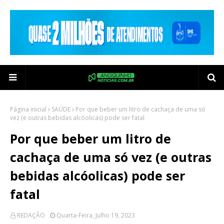
Página inicial
SAÚDE
Por que beber um litro de cachaça de uma só
vez (e outras bebidas alcóolicas) pode ser fatal
Por que beber um litro de
cachaça de uma só vez (e outras
bebidas alcóolicas) pode ser
fatal
REDAÇÃO
Quarta-Feira, Julho 19, 2023