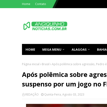
Home
Contato
HOME
MEGA MENU
ALAGOAS
BAHIA
Página inicial
Brasil
Após polêmica sobre agressão, Pedro 
Após polêmica sobre agres
suspenso por um jogo no 
REDAÇÃO
Quinta-Feira, Agosto 03, 2023