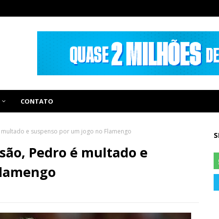
CONTATO
é multado e suspenso por um jogo no Flamengo
S
são, Pedro é multado e
Flamengo