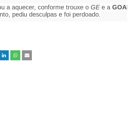
ou a aquecer, conforme trouxe o
GE
e a
GOAL
co
anto, pediu desculpas e foi perdoado.