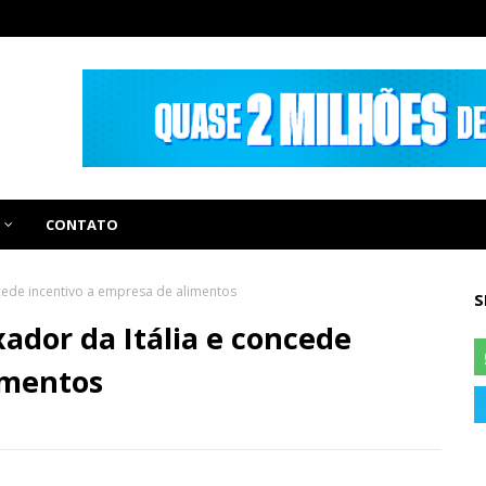
CONTATO
ede incentivo a empresa de alimentos
S
dor da Itália e concede
imentos