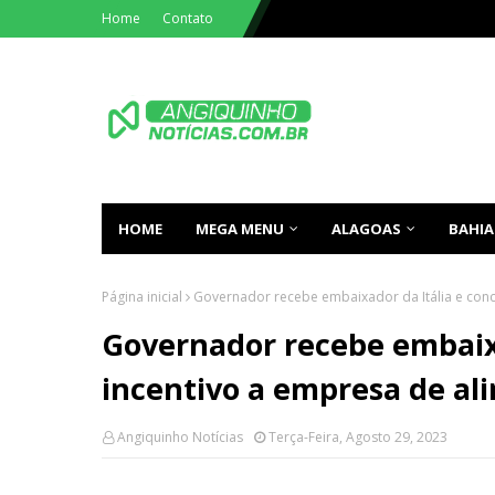
Home
Contato
HOME
MEGA MENU
ALAGOAS
BAHIA
Página inicial
Governador recebe embaixador da Itália e conc
Governador recebe embaixa
incentivo a empresa de al
Angiquinho Notícias
Terça-Feira, Agosto 29, 2023