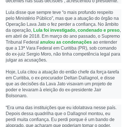
decentes nas suas decisões”, acrescentou o presidente.
Lula disse que sempre teve “o mais profundo respeito
pelo Ministério Público”, mas que a atuação do órgão na
Operação Lava Jato o fez perder a confiança. No âmbito
da operação,
Lula foi investigado, condenado e preso
,
em abril de 2018. Em março do ano passado, o Supremo
Tribunal Federal
anulou as condenações
ao entender
que a 13ª Vara Federal em Curitiba (PR), sob comando
do ex-juiz Sergio Moro, não tinha competência legal para
julgar as acusações.
Hoje, Lula citou a atuação do então chefe da força-tarefa
em Curitiba, o ex-procurador Deltan Dallagnol, e disse
que as decisões da Lava Jato visavam um projeto de
poder e levaram à eleição do ex-presidente Jair
Bolsonaro.
“Era uma das instituições que eu idolatrava nesse país.
Depois dessa quadrilha que o Dallagnol montou, eu
perdi muita confiança. Eu perdi porque é um bando de
aloprado, que acharam que poderiam tomar o poder,