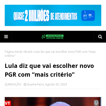
Página inicial
Brasil
Lula diz que vai escolher novo PGR com “mais
critério”
Lula diz que vai escolher novo
PGR com “mais critério”
REDAÇÃO
Quarta-Feira, Agosto 02, 2023