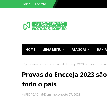
Home
Contato
HOME
MEGA MENU
ALAGOAS
BAHIA
Página inicial
Brasil
Provas do Encceja 2023 são aplicadas n
Provas do Encceja 2023 sã
todo o país
REDAÇÃO
Domingo, Agosto 27, 2023