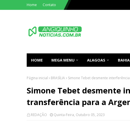
Home
Contato
HOME
MEGA MENU
ALAGOAS
BAHIA
Página inicial
BRASÍLIA
Simone Tebet desmente interferência 
Simone Tebet desmente in
transferência para a Arge
REDAÇÃO
Quinta-Feira, Outubro 05, 2023