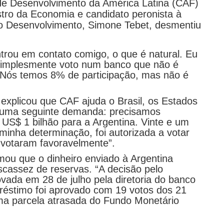
de Desenvolvimento da América Latina (CAF)
stro da Economia e candidato peronista à
do Desenvolvimento, Simone Tebet, desmentiu
ntrou em contato comigo, o que é natural. Eu
simplesmente voto num banco que não é
il. Nós temos 8% de participação, mas não é
explicou que CAF ajuda o Brasil, os Estados
 uma seguinte demanda: precisamos
 US$ 1 bilhão para a Argentina. Vinte e um
 minha determinação, foi autorizada a votar
votaram favoravelmente”.
mou que o dinheiro enviado à Argentina
cassez de reservas. “A decisão pelo
vada em 28 de julho pela diretoria do banco
éstimo foi aprovado com 19 votos dos 21
 uma parcela atrasada do Fundo Monetário