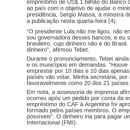
empréstimo de US$ 1 bilhão do Banco 
ao país com o objetivo de ajudar o mini
presidência, Sergio Massa, a ministra 
a publicação nesta quarta-feira (4).
“O presidente Lula não me ligou, não e
sou governadora desses bancos, e eu 
brasileiro, cujo dinheiro não é do Bras
dinheiro”, afirmou Tebet.
Durante o pronunciamento, Tebet ainda 
e os municípios em demandas. “Houve
emprestar por 10 dias e 10 dias apenas
países vão votar. Minha secretária, por
favoravelmente como 20 dos 21 países 
Em nota, a assessoria de imprensa afir
ocorreu após um pedido por conta da es
empréstimo do CAF à Argentina foi apro
formado pelos países membros. O empr
possíveis”. O dinheiro iria para pagar
Internacional (FMI).