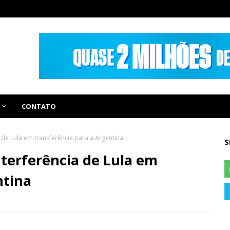
CONTATO
de Lula em transferência para a Argentina
S
terferência de Lula em
ntina