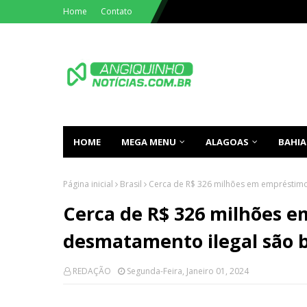
Home
Contato
HOME
MEGA MENU
ALAGOAS
BAHIA
Página inicial
Brasil
Cerca de R$ 326 milhões em empréstim
Cerca de R$ 326 milhões 
desmatamento ilegal são 
REDAÇÃO
Segunda-Feira, Janeiro 01, 2024