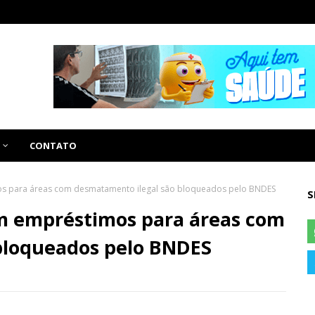
CONTATO
os para áreas com desmatamento ilegal são bloqueados pelo BNDES
S
em empréstimos para áreas com
bloqueados pelo BNDES