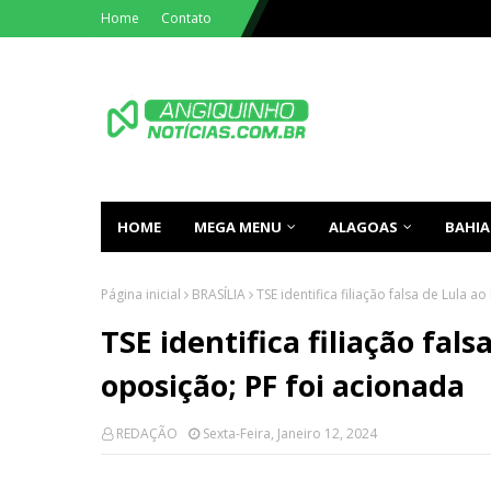
Home
Contato
HOME
MEGA MENU
ALAGOAS
BAHIA
Página inicial
BRASÍLIA
TSE identifica filiação falsa de Lula a
TSE identifica filiação fals
oposição; PF foi acionada
REDAÇÃO
Sexta-Feira, Janeiro 12, 2024