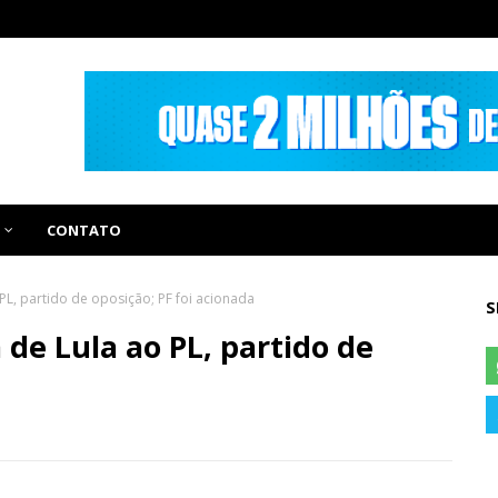
CONTATO
o PL, partido de oposição; PF foi acionada
S
a de Lula ao PL, partido de