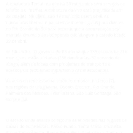
A operadora Tim afima que há 38 municípios sem serviços de
telefonia e internet. A cobertura da Vivo está prejudicada em
28 cidades. Na Claro, são 19 municípios sem sinal. As
operadoras liberaram pacotes de internet grátis para clientes
no Rio Grande do Sul para permitir que a comunicação seja
mantida em meio aos temporais que atingem o estado desde
29 de abril.
📖 Educação - O governo do RS afirma que 789 escolas de 216
municípios estão afetadas (386 danificadas, 52 servindo de
abrigo, além de locais com problemas de transporte e
acesso). Os problemas impactam 273 mil estudantes.
As aulas da rede estadual serão retomadas, na terça (7),
nas regiões de Uruguaiana, Osório, Erechim, Rio Grande,
Palmeira das Missões, Três Passos, São Luiz Gonzaga, São
Borja e Ijuí.
O estado ainda analisa se retoma as atibidades nas regiões de
Caxias do Sul, Pelotas, Passo Fundo, Santa Maria, Cruz Alta,
Bagé, Santo Ângelo, Bento Gonçalves, Santa Rosa, Santana