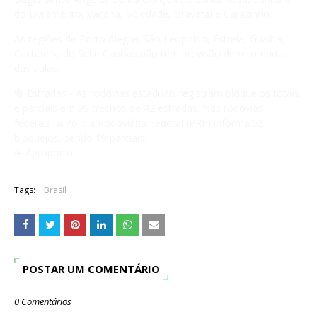
do Livramento, Vacaria, Soledade, Gravataí e Carazinho.
As regiões de Porto Alegre, São Leopoldo, Estrela, Guaíba,
Cachoeira do Sul e Canoas não têm previsão de retomadas
das aulas.
🛑 Estradas - As rodovias estaduais registram bloqueios totais
e parciais em 99 trechos de 42 estradas. Nas rodovias
federais, a Polícia Rodoviária Federal (PRF) informa 58
bloqueios, sendo 19 parciais.
✈️ Aeroporto
Tags:
Brasil
POSTAR UM COMENTÁRIO
0 Comentários