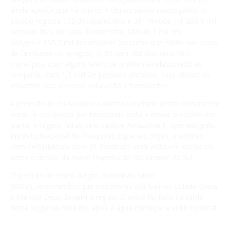
ainda aponta que há outros 4 óbitos sendo investigados. O
estado registra 132 desaparecidos e 361 feridos. Há 203,8 mil
pessoas fora de casa. Desse total, são 48,1 mil em
abrigos e 155,7 mil desalojados (pessoas que estão nas casas
de familiares ou amigos). O RS tem 388 dos seus 497
municípios com algum relato de problema relacionado ao
temporal, com 1,3 milhão pessoas afetadas. Veja abaixo os
impactos nos serviços, educação e transportes.
A previsão de chuva para a partir da metade desta semana em
áreas já castigadas por temporais volta a deixar o estado em
alerta. Imagens feitas pelo satélite Amazônia 1, operado pelo
Instituto Nacional de Pesquisas Espaciais (Inpe), e obtidas
com exclusividade pelo g1 mostram uma visão em escala do
antes e depois da maior tragédia do Rio Grande do Sul.
O prefeito de Porto Alegre, Sebastião Melo
(MDB), recomendou que moradores dos bairros Cidade Baixa
e Menino Deus deixem a região. O aviso foi feito na tarde
desta segunda-feira (6), após a água começar a subir no local.