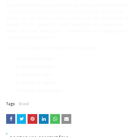
Segundo a Receita, o pagamento da restituição será realizado
na conta bancária informada na Declaração de Imposto de
Renda. Se, por algum motivo, o crédito não for depositado, os
valores ficarão disponíveis para resgate por até um ano no
Banco do Brasil. Neste caso, o beneficiário deve reagendar o
recebimento do recurso.
Confira o calendário completo de restituições:
1º lote: 31 de maio;
2º lote: 28 de junho;
3º lote: 31 de julho;
4º lote: 30 de agosto;
5º lote: 30 de setembro.
Tags:
Brasil