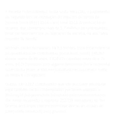
A Receita Federal liberou, nesta sexta-feira (28), o pagamento
do segundo lote de restituição do Imposto de Renda de
Pessoa Física (IRPF) 2024 – ano base 2023. A verificação do
recurso, que contempla mais de 5,7 milhões de contribuintes,
pode ser feita pelo site ou aplicativo da Receita, na aba “Meu
Imposto de Renda”.
Ao todo, serão distribuídos R$ 8,5 bilhões. Esse total refere-se
ao quantitativo de contribuintes prioritários, sendo 140.360
idosos acima de 80 anos, 1.024.071 cidadãos entre 60 e 79
anos, 66.287 pessoas com alguma deficiência física ou mental
ou moléstia grave, e 459.444 trabalhadores cuja maior fonte
de renda é o magistério.
Outros 3.812.767 contribuintes que não possuem prioridade
legal também serão contemplados por terem utilizado a
declaração pré-preenchida ou optado pelo recebimento por
PIX. Ainda receberão o depósito 252.738 moradores do Rio
Grande do Sul que tiveram prioridade devido ao estado de
calamidade decretado pelo governo.