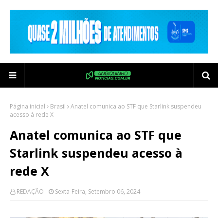
Página inicial
Brasil
Anatel comunica ao STF que Starlink suspendeu
acesso à rede X
Anatel comunica ao STF que
Starlink suspendeu acesso à
rede X
REDAÇÃO
Sexta-Feira, Setembro 06, 2024