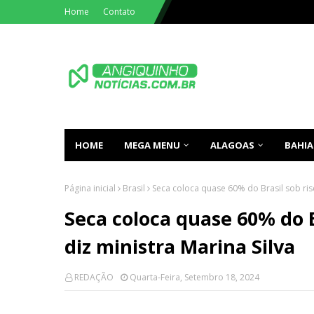
Home
Contato
HOME
MEGA MENU
ALAGOAS
BAHIA
Página inicial
Brasil
Seca coloca quase 60% do Brasil sob ris
Seca coloca quase 60% do B
diz ministra Marina Silva
REDAÇÃO
Quarta-Feira, Setembro 18, 2024