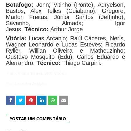
Botafogo:
John; Vitinho (Ponte), Adryelson,
Bastos, Alex Telles (Cuiabano); Gregore,
Marlon Freitas; Júnior Santos (Jeffinho),
Savarino, Almada; Igor
Jesus.
Técnico:
Arthur Jorge.
Vitória:
Lucas Arcanjo; Raúl Cáceres, Neris,
Wagner Leonardo e Lucas Esteves; Ricardo
Ryller, Willian Oliveira e Matheuzinho;
Gustavo Mosquito (Edu), Carlos Eduardo e
Alerrandro.
Técnico:
Thiago Carpini.
Foto:
Victor Ferreira/EC Vitória
Por:
Leandro Aragão
POSTAR UM COMENTÁRIO