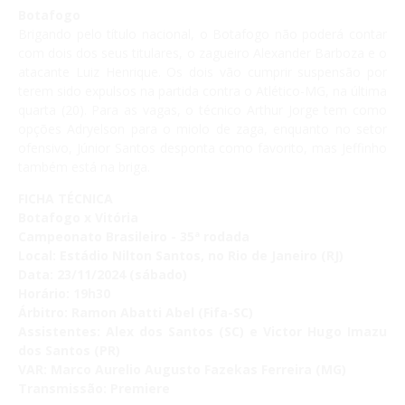
Botafogo
Brigando pelo título nacional, o Botafogo não poderá contar
com dois dos seus titulares, o zagueiro Alexander Barboza e o
atacante Luiz Henrique. Os dois vão cumprir suspensão por
terem sido expulsos na partida contra o Atlético-MG, na última
quarta (20). Para as vagas, o técnico Arthur Jorge tem como
opções Adryelson para o miolo de zaga, enquanto no setor
ofensivo, Júnior Santos desponta como favorito, mas Jeffinho
também está na briga.
FICHA TÉCNICA
Botafogo x Vitória
Campeonato Brasileiro - 35ª rodada
Local:
Estádio Nilton Santos, no Rio de Janeiro (RJ)
Data:
23/11/2024 (sábado)
Horário:
19h30
Árbitro:
Ramon Abatti Abel (Fifa-SC)
Assistentes:
Alex dos Santos (SC) e Victor Hugo Imazu
dos Santos (PR)
VAR:
Marco Aurelio Augusto Fazekas Ferreira (MG)
Transmissão:
Premiere