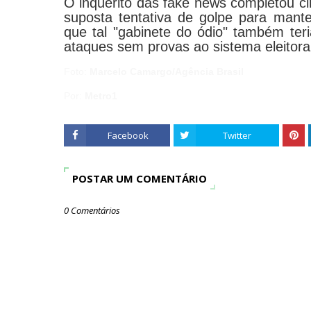
O inquérito das fake news completou ci
suposta tentativa de golpe para mante
que tal "gabinete do ódio" também ter
ataques sem provas ao sistema eleitoral
Foto:
Marcelo Camargo/Agência Brasil
Por:
Metro1
Facebook
Twitter
POSTAR UM COMENTÁRIO
0 Comentários