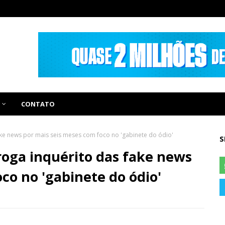
CONTATO
ke news por mais seis meses com foco no 'gabinete do ódio'
S
oga inquérito das fake news
co no 'gabinete do ódio'