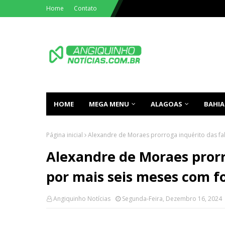
Home
Contato
HOME
MEGA MENU
ALAGOAS
BAHIA
Página inicial
Alexandre de Moraes prorroga inquérito das fa
Alexandre de Moraes prorr
por mais seis meses com fo
Angiquinho Notícias
Segunda-Feira, Dezembro 16, 2024