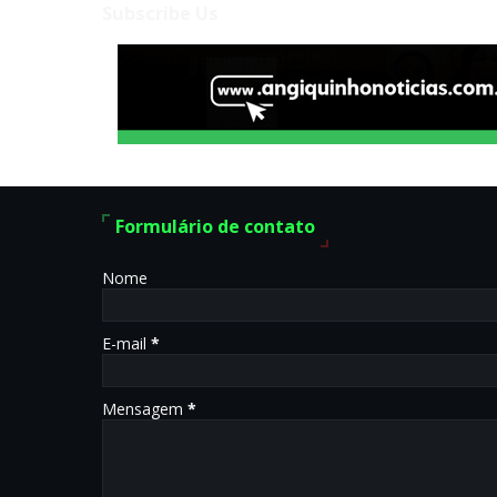
Subscribe Us
Formulário de contato
Nome
E-mail
*
Mensagem
*