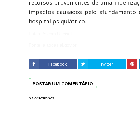
recursos provenientes de uma indeniza
impactos causados pelo afundamento d
hospital psiquiátrico.
Fotos:
Ascom Uncisal
Fonte:
alagoas.al.gov.br
Facebook
Twitter
POSTAR UM COMENTÁRIO
0 Comentários