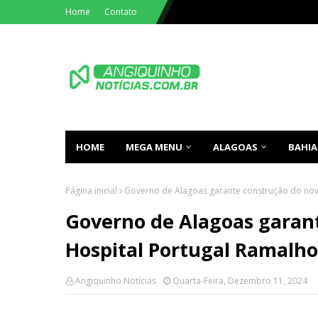
Home
Contato
HOME
MEGA MENU
ALAGOAS
BAHIA
Página inicial
Governo de Alagoas garante construção do nov
Governo de Alagoas garan
Hospital Portugal Ramalho
Angiquinho Notícias
Quarta-Feira, Dezembro 11, 2024