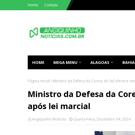
Home
Contato
HOME
MEGA MENU
ALAGOAS
BAHIA
Página inicial
Ministro da Defesa da Coreia do Sul oferece ren
Ministro da Defesa da Core
após lei marcial
Angiquinho Notícias
Quarta-Feira, Dezembro 04, 2024