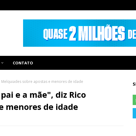
CONTATO
co Melquiades sobre apostas e menores de idade
S
ai e a mãe", diz Rico
 e menores de idade