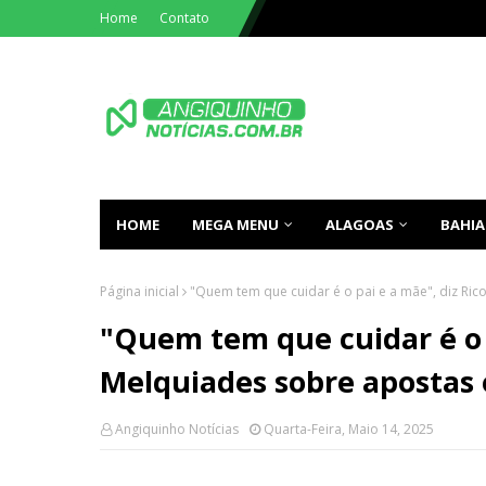
Home
Contato
HOME
MEGA MENU
ALAGOAS
BAHIA
Página inicial
"Quem tem que cuidar é o pai e a mãe", diz Ri
"Quem tem que cuidar é o p
Melquiades sobre apostas
Angiquinho Notícias
Quarta-Feira, Maio 14, 2025