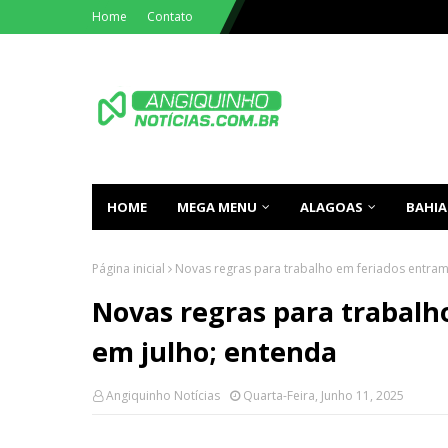
Home
Contato
HOME
MEGA MENU
ALAGOAS
BAHIA
Página inicial
Novas regras para trabalho em feriados entram
Novas regras para trabalh
em julho; entenda
Angiquinho Notícias
Quarta-Feira, Junho 11, 2025