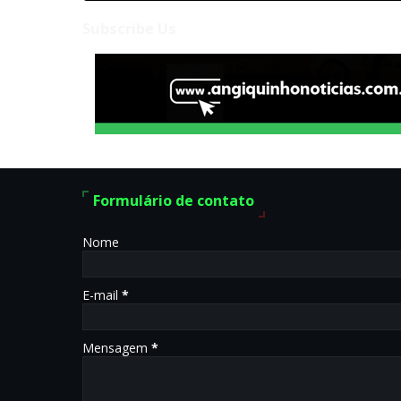
Subscribe Us
Formulário de contato
Nome
E-mail
*
Mensagem
*