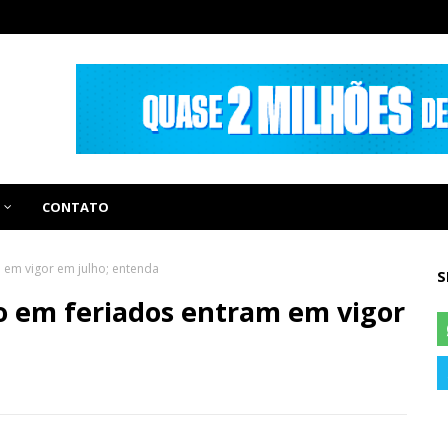
CONTATO
 em vigor em julho; entenda
S
o em feriados entram em vigor