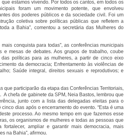
 que estamos vivendo. Por todos os cantos, em todos os
municipais foram um movimento potente, que envolveu
ntes dos poderes públicos e da sociedade civil. Foi um
rução coletiva sobre políticas públicas que refletem a
toda a Bahia”, comentou a secretária das Mulheres do
mais conquista para todas”, as conferências municipais
as e mesas de debates. Aos grupos de trabalho, coube
o das políticas para as mulheres, a partir de cinco eixo
talecimento da democracia; Enfrentamento às violências de
o; Saúde integral, direitos sexuais e reprodutivos; e
 que participarão da etapa das Conferências Territoriais,
. A chefa de gabinete da SPM, Neia Bastos, lembrou que
rência, junto com a lista das delegadas eleitas para o
é cinco dias após o encerramento do evento. “Esta é uma
ão deste processo. Ao mesmo tempo em que fazemos esse
uras, os organismos de mulheres e todas as pessoas que
 fortalecer, ampliar e garantir mais democracia, mais
es na Bahia”, afirmou.