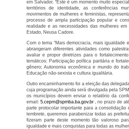
em Salvador. “Este é um momento muito especial
territórios de identidade, as conferências 
movimentos de mulheres e feministas, representa
processo de ampla participação popular e const
realidade e as necessidades das mulheres em 
Estado, Neusa Cadore.
Com o tema “Mais democracia, mais igualdade e 
abrangeram diferentes atividades como palestr
avaliar e propor diretrizes para o fortaleciment
temáticos: Participação política paritária e for
gênero; Autonomia econômica e mundo do trabalh
Educação não-sexista e cultura igualitária.
Outro encaminhamento foi a eleição das delegadas
cuja programação ainda será divulgada pela SPM
os municípios devem enviar o relatório da confe
email:
5.cepm@spmba.ba.gov.br
, no prazo de at
parte protocolar importante para a consolidaç
lembrete, queremos parabenizar todas as prefeit
fizeram parte deste momento tão valoroso para
igualdade e mais conquistas para todas as mulher