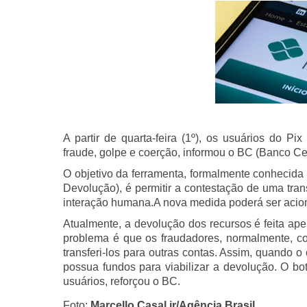
A partir de quarta-feira (1º), os usuários do P
fraude, golpe e coerção, informou o BC (Banco Cent
O objetivo da ferramenta, formalmente conheci
Devolução), é permitir a contestação de uma tran
interação humana.A nova medida poderá ser acionad
Atualmente, a devolução dos recursos é feita apen
problema é que os fraudadores, normalmente, co
transferi-los para outras contas. Assim, quando 
possua fundos para viabilizar a devolução. O bo
usuários, reforçou o BC.
Foto:
Marcello Casal jr/Agência Brasil