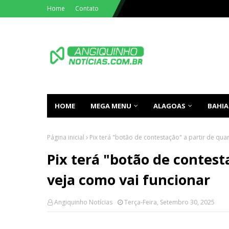
Home
Contato
HOME
MEGA MENU
ALAGOAS
BAHIA
Página inicial
Pix terá "botão de contestação" a partir de quar
Pix terá "botão de contesta
veja como vai funcionar
Angiquinho Notícias
Terça-Feira, Setembro 30, 2025